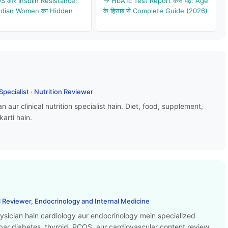
 और Insulin Resistance:
→ HbA1c Test Report कैसे पढ़ें: Age
ndian Women का Hidden
के हिसाब से Complete Guide (2026)
 Specialist · Nutrition Reviewer
an aur clinical nutrition specialist hain. Diet, food, supplement,
karti hain.
 Reviewer, Endocrinology and Internal Medicine
hysician hain cardiology aur endocrinology mein specialized
 par diabetes, thyroid, PCOS, aur cardiovascular content review