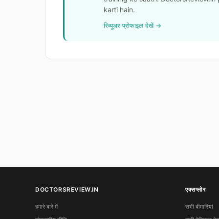
karti hain.
रिव्यूअर प्रोफाइल देखें →
DOCTORSREVIEW.IN
एक्सप्लोर
हमारे बारे में
सभी बीमारियां