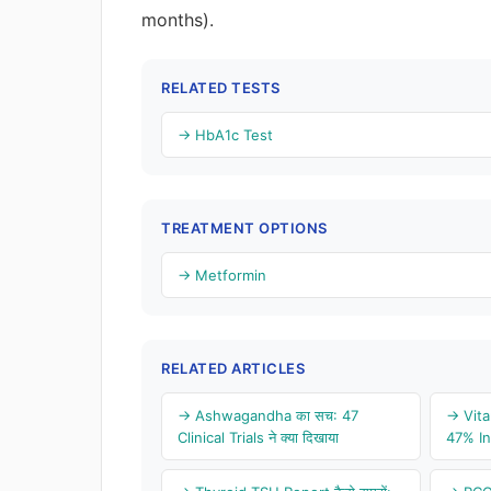
months).
RELATED TESTS
→ HbA1c Test
TREATMENT OPTIONS
→ Metformin
RELATED ARTICLES
→ Ashwagandha का सच: 47
→ Vitam
Clinical Trials ने क्या दिखाया
47% Ind