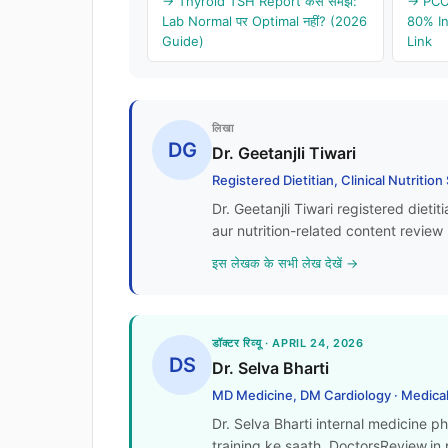
→ Thyroid TSH Report कैसे समझें:
→ PCOS
Lab Normal पर Optimal नहीं? (2026
80% I
Guide)
Link
लिखा
DG
Dr. Geetanjli Tiwari
Registered Dietitian, Clinical Nutrition
Dr. Geetanjli Tiwari registered dietiti
aur nutrition-related content review 
इस लेखक के सभी लेख देखें →
डॉक्टर रिव्यू · APRIL 24, 2026
DS
Dr. Selva Bharti
MD Medicine, DM Cardiology · Medical
Dr. Selva Bharti internal medicine p
training ke saath. DoctorsReview.in